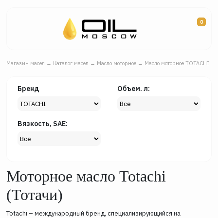
0
Магазин масел
→
Каталог масел
→
Масло моторное
→
Масло моторное TOTACHI
Бренд
Объем. л:
Вязкость, SAE:
Моторное масло Totachi
(Тотачи)
Totachi – международный бренд, специализирующийся на