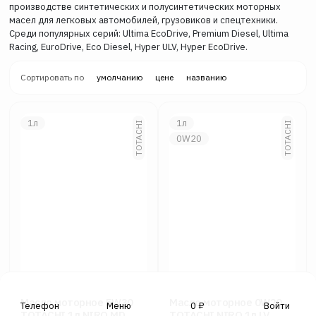
производстве синтетических и полусинтетических моторных
масел для легковых автомобилей, грузовиков и спецтехники.
Среди популярных серий: Ultima EcoDrive, Premium Diesel, Ultima
Racing, EuroDrive, Eco Diesel, Hyper ULV, Hyper EcoDrive.
Сортировать по
умолчанию
цене
названию
1л
1л
TOTACHI
TOTACHI
0W20
Масло моторное 5W30
Масло моторное 0W20
Телефон
Меню
0
₽
Войти
TOTACHI 1л NIRO MD
TOTACHI NIRO 1л LV