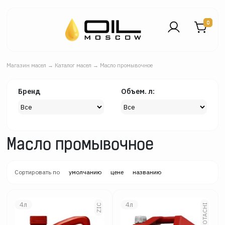
0
Магазин масел
→
Каталог масел
→
Масло промывочное
Бренд
Объем. л:
Масло промывочное
Сортировать по
умолчанию
цене
названию
4л
4л
ZIC
TOTACHI