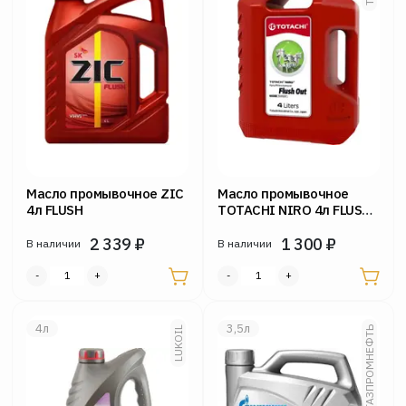
Масло промывочное ZIC
Масло промывочное
4л FLUSH
TOTACHI NIRO 4л FLUSH
OUT
2 339
₽
1 300
₽
В наличии
В наличии
4л
3,5л
LUKOIL
ГАЗПРОМНЕФТЬ