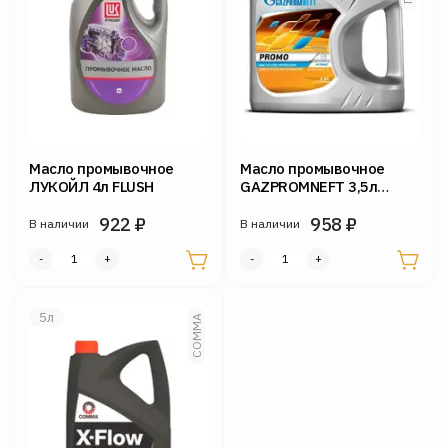
Масло промывочное
Масло промывочное
ЛУКОЙЛ 4л FLUSH
GAZPROMNEFT 3,5л
Promo (СС бензиновых и
922
₽
дизельных двигателей)
958
₽
В наличии
В наличии
5л
COMMA