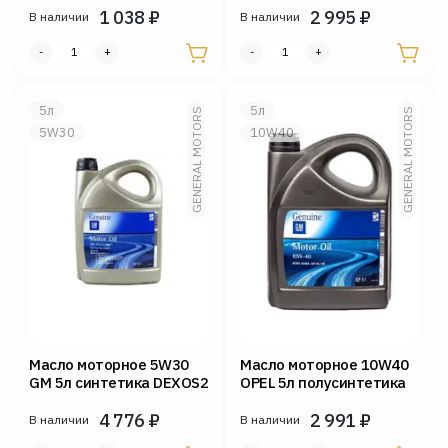
1 038
₽
2 995
₽
В наличии
В наличии
5л
5л
GENERAL MOTORS
GENERAL MOTORS
5W30
10W40
Масло моторное 5W30
Масло моторное 10W40
GM 5л синтетика DEXOS2
OPEL 5л полусинтетика
4 776
₽
2 991
₽
В наличии
В наличии