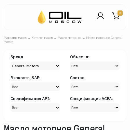
0
Магазин масел
→
Каталог масел
→
Масло моторное
→
Масло моторное General
Motors
Бренд
Объем. л:
Вязкость, SAE:
Состав:
Спецификация API:
Спецификация ACEA: