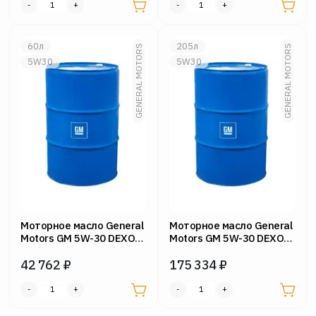
60л
205л
GENERAL MOTORS
GENERAL MOTORS
5W30
5W30
Моторное масло General
Моторное масло General
Motors GM 5W-30 DEXOS2
Motors GM 5W-30 DEXOS2
кег. 60л
боч. 205 л
42 762
₽
175 334
₽