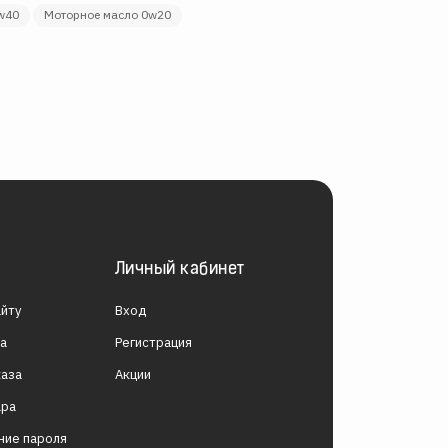
0w40
моторное масло 0w20
Личный кабинет
айту
Вход
за
Регистрация
каза
Акции
ара
ние пароля