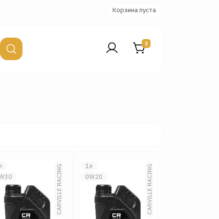
Корзина пуста
0
л
1л
CARVILLE RACING
CARVILLE RACING
W30
0W20