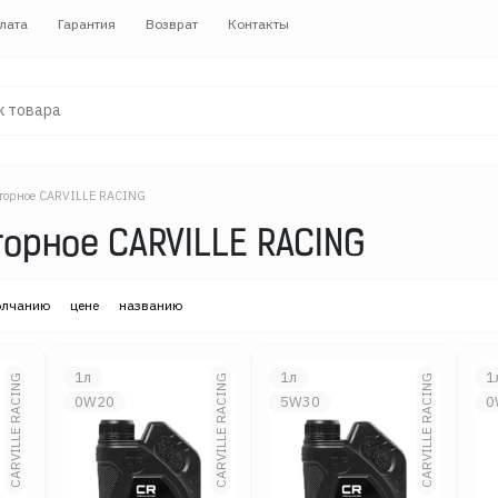
лата
Гарантия
Возврат
Контакты
торное CARVILLE RACING
орное CARVILLE RACING
олчанию
цене
названию
1л
1л
1
CARVILLE RACING
CARVILLE RACING
CARVILLE RACING
0W20
5W30
0