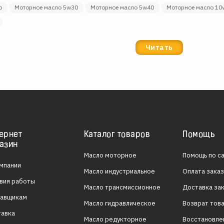
о
моторное масло 5w30
моторное масло 5w40
моторное масло 1
Читать
ернет
Каталог товаров
Помощь
азин
Масло моторное
Помощь по с
мпании
Масло индустриальное
Оплата зака
вия работы
Масло трансмиссионное
Доставка за
тавщикам
Масло гидравлическое
Возврат тов
тавка
Масло редукторное
Восстановле