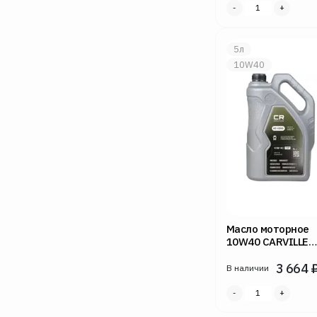
5л
10W40
Масло моторное
10W40 CARVILLE
RACING 5л HD X2
E4/E7
3 664
В наличии