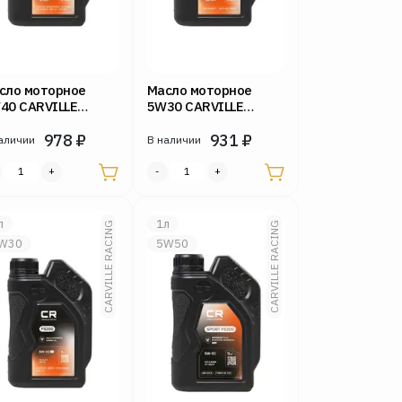
сло моторное
Масло моторное
40 CARVILLE
5W30 CARVILLE
CING 1л FS200
RACING 1л FS200 GF-
/B4
978
₽
5
931
₽
аличии
В наличии
л
1л
CARVILLE RACING
CARVILLE RACING
W30
5W50