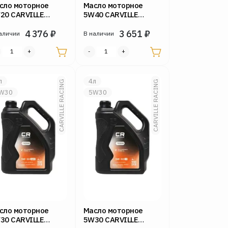
сло моторное
Масло моторное
20 CARVILLE
5W40 CARVILLE
CING 4л FS300 GF-
RACING 4л FS200
4 376
₽
Diesel
3 651
₽
аличии
В наличии
л
4л
CARVILLE RACING
CARVILLE RACING
W30
5W30
сло моторное
Масло моторное
30 CARVILLE
5W30 CARVILLE