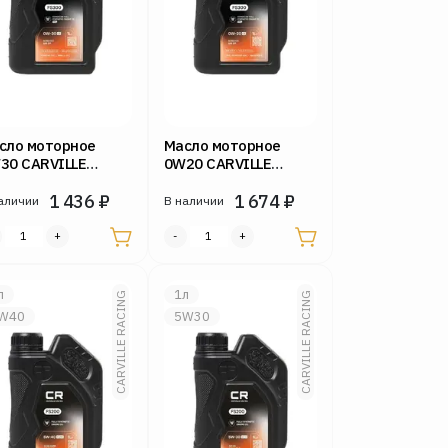
сло моторное
Масло моторное
30 CARVILLE
0W20 CARVILLE
CING 1л FS300 С3
RACING 1л FS300 С5
1 436
₽
1 674
₽
аличии
В наличии
л
1л
CARVILLE RACING
CARVILLE RACING
W40
5W30