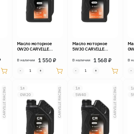
Масло моторное
Масло моторное
Ма
0W20 CARVILLE
5W30 CARVILLE
0W
С4
RACING 1л FS300 V
RACING 1л FS200 С2
RA
₽
1 550
₽
1 568
₽
В наличии
В наличии
В н
1л
1л
1
CARVILLE RACING
CARVILLE RACING
CARVILLE RACING
0W20
5W40
5