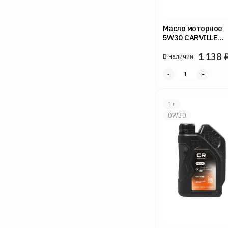
Масло моторное
5W30 CARVILLE
RACING 1л FS200 
1 138
В наличии
1л
0W30