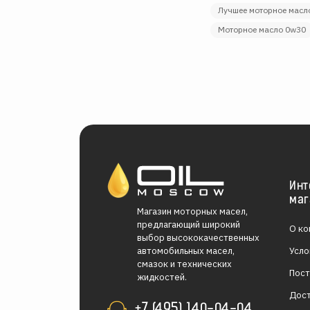
лучшее моторное масл
моторное масло 0w30
Инт
маг
Магазин моторных масел,
предлагающий широкий
О ко
выбор высококачественных
Усло
автомобильных масел,
смазок и технических
Пос
жидкостей.
Дос
+7 (495) 140-04-04