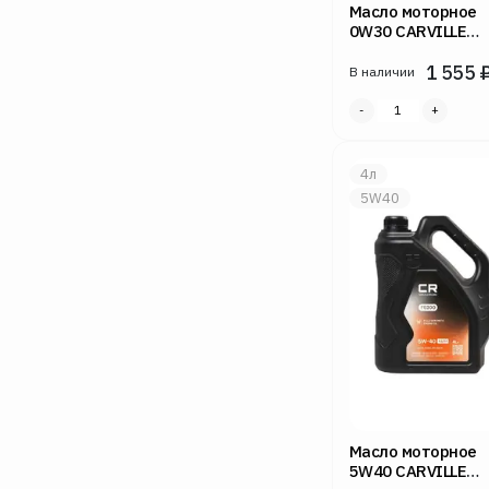
Масло моторное
0W30 CARVILLE
RACING 1л FS300 
1 555
В наличии
4л
5W40
Масло моторное
5W40 CARVILLE