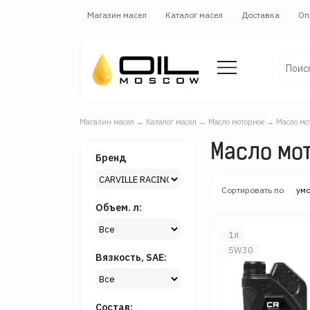
Магазин масел
Каталог масел
Доставка
Оп
Магазин масел
→
Каталог масел
→
Масло моторное
→
Масло мо
Масло мот
Бренд
Сортировать по
ум
Объем. л:
1л
5W30
Вязкость, SAE:
Состав: