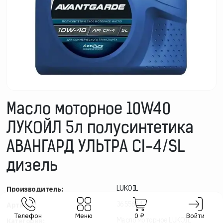
Масло моторное 10W40
ЛУКОЙЛ 5л полусинтетика
АВАНГАРД УЛЬТРА CI-4/SL
дизель
LUKOIL
Производитель:
3655654
Артикул:
Телефон
Меню
0
₽
Войти
Масло моторное LUKOIL
Категория: