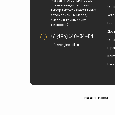
Магазин моторных масел,
предлагающий широкий
О ко
выбор высококачественных
Усло
автомобильных масел,
смазок и технических
Пос
жидкостей.
Дос
+7 (495) 140-04-04
Опл
info@engine-oil.ru
Гара
Кон
Вака
Магазин масел