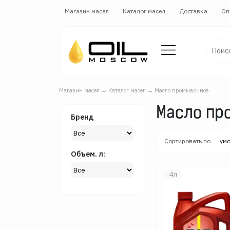
Магазин масел
Каталог масел
Доставка
Оп
Магазин масел
→
Каталог масел
→
Масло промывочное
Масло пр
Бренд
Сортировать по
ум
Объем. л:
4л