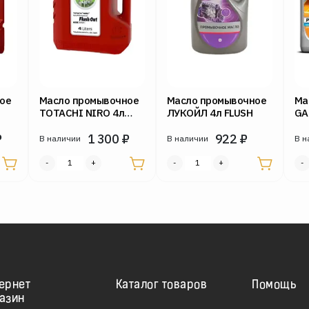
ое
Масло промывочное
Масло промывочное
Ма
TOTACHI NIRO 4л
ЛУКОЙЛ 4л FLUSH
GA
FLUSH OUT
Pr
₽
1 300
₽
922
₽
бе
В наличии
В наличии
В н
ди
дв
ернет
Каталог товаров
Помощь
азин