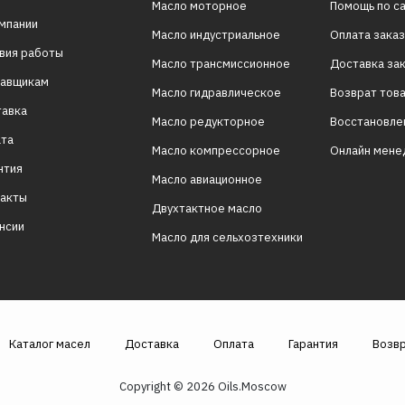
Масло моторное
Помощь по с
мпании
Масло индустриальное
Оплата зака
вия работы
Масло трансмиссионное
Доставка за
тавщикам
Масло гидравлическое
Возврат тов
тавка
Масло редукторное
Восстановле
ата
Масло компрессорное
Онлайн мен
нтия
Масло авиационное
такты
Двухтактное масло
нсии
Масло для сельхозтехники
Каталог масел
Доставка
Оплата
Гарантия
Возв
Copyright © 2026 Oils.Moscow