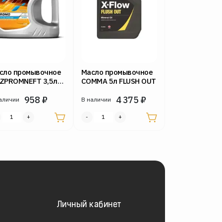
сло промывочное
Масло промывочное
ZPROMNEFT 3,5л
COMMA 5л FLUSH OUT
omo (СС
нзиновых и
958
₽
4 375
₽
аличии
В наличии
зельных
игателей)
Личный кабинет