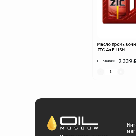
Масло промывочн
ZIC 4л FLUSH
2 339
В наличии
Инт
маг