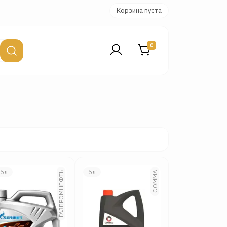
Корзина пуста
0
,5л
5л
ГАЗПРОМНЕФТЬ
COMMA