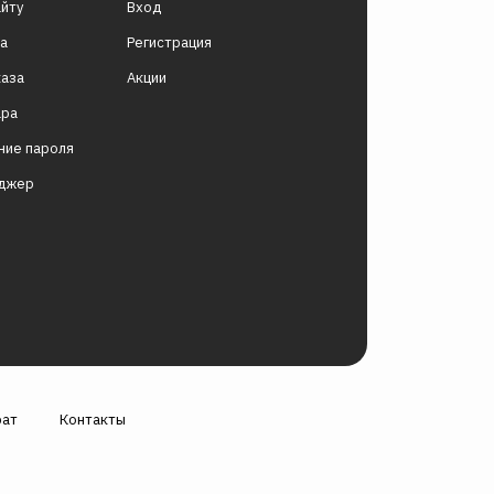
айту
Вход
за
Регистрация
каза
Акции
ара
ние пароля
еджер
рат
Контакты