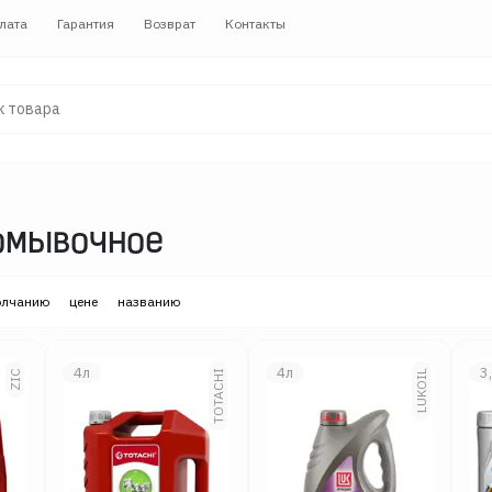
лата
Гарантия
Возврат
Контакты
омывочное
олчанию
цене
названию
4л
4л
3
ZIC
TOTACHI
LUKOIL